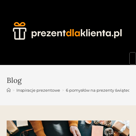
Blog
>
Inspiracje prezentowe
>
6 pomysłów na prezenty świąteczne 